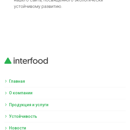
нашего сайта, посвященного экологически
дол
устойчивому развитию.
BLU
про
так
Главная
О компании
Продукция и услуги
Устойчивость
Новости