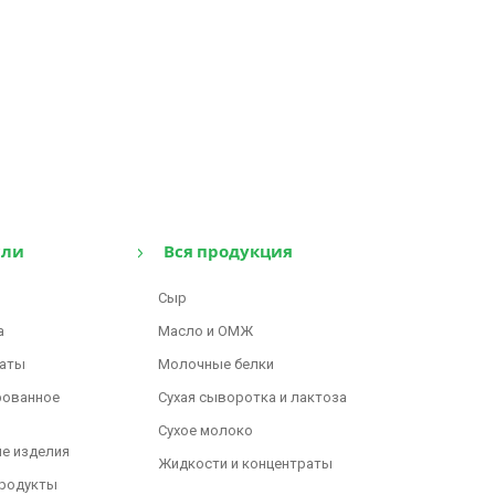
сли
Вся продукция
Сыр
а
Масло и ОМЖ
аты
Молочные белки
рованное
Сухая сыворотка и лактоза
Сухое молоко
е изделия
Жидкости и концентраты
родукты