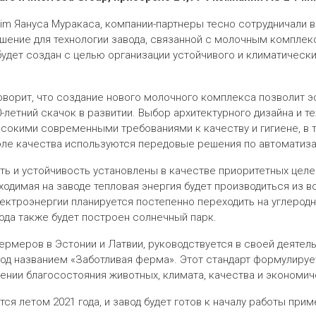
iim Яануса Муракаса, компании-партнеры тесно сотрудничали в
ение для технологии завода, связанной с молочным комплекс
будет создан с целью организации устойчивого и климатическ
 говорит, что создание нового молочного комплекса позволит 
летний скачок в развитии. Выбор архитектурного дизайна и те
окими современными требованиями к качеству и гигиене, в т
оле качества используются передовые решения по автоматиза
ь и устойчивость установлены в качестве приоритетных целе
ходимая на заводе тепловая энергия будет производиться из 
лектроэнергии планируется постепенно переходить на углерод
ода также будет построен солнечный парк.
ермеров в Эстонии и Латвии, руководствуется в своей деяте
од названием «Заботливая ферма». Этот стандарт формулирует
ении благосостояния животных, климата, качества и экономич
ся летом 2021 года, и завод будет готов к началу работы прим