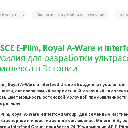
 и услуги
Экологически устойчивое развитие
Ново
SCE E-Piim, Royal A-Ware и Inte
силия для разработки ультра
мплекса в Эстонии
-Piim, Royal A-Ware и Interfood Group объединяют усилия дл
ости, создавая самый современный молочный комплекс в
повышает мощность эстонской молочной промышленности и
 регионе.
-Piim, Royal A-Ware и Interfood Group, две семейные частн
кционерное и инвестиционное соглашение. Meierei B.V., с
e и Interfood Group, приобрело 24,99% компании AS E-Piim