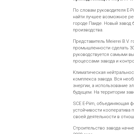
По словам руководителя E-P
найти лучшее возможное реш
городе Паиде. Новый завод 
производства.
Представитель Meierei B.V.
промышленности сделать 30-
руководствуется самыми выс
процессами завода и контр
Климатическая нейтральност
комплекса завода. Вся необ
энергии, а использование э
будущем. На территории зав
SCE E-Piim, объединяющая ф
устойчивости кооператива п
своей деятельности в отнош
Строительство завода начнет