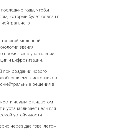
 последние годы, чтобы
ом, который будет создан в
и нейтрального
эстонской молочной
хнологии здания
о время как в управлении
ции и цифровизации.
й при создании нового
возобновляемых источников
но-нейтральные решения в
льности новым стандартом
 и устанавливает цели для
еской устойчивости.
ерно через два года, летом