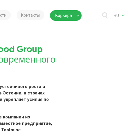
сти
Контакты
Карьера
RU
rfood Group
современного
я устойчивого роста и
 Эстонии, в странах
 укрепляет усилия по
ые компании из
овместное предприятие,
 Tootmine.