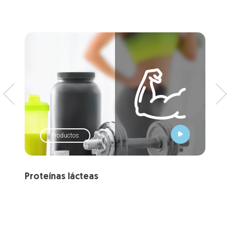
Productos
Proteínas lácteas
Sue