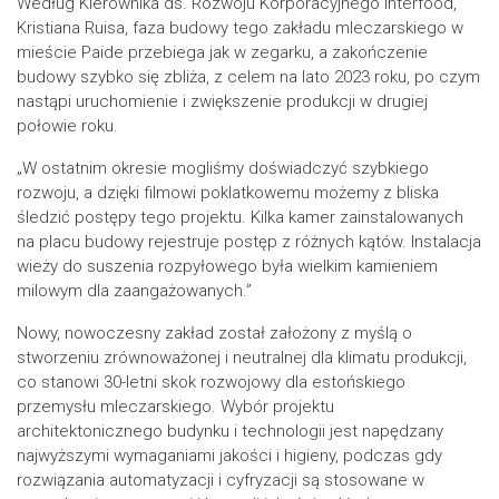
Według Kierownika ds. Rozwoju Korporacyjnego Interfood,
Kristiana Ruisa, faza budowy tego zakładu mleczarskiego w
mieście Paide przebiega jak w zegarku, a zakończenie
budowy szybko się zbliża, z celem na lato 2023 roku, po czym
nastąpi uruchomienie i zwiększenie produkcji w drugiej
połowie roku.
„W ostatnim okresie mogliśmy doświadczyć szybkiego
rozwoju, a dzięki filmowi poklatkowemu możemy z bliska
śledzić postępy tego projektu. Kilka kamer zainstalowanych
na placu budowy rejestruje postęp z różnych kątów. Instalacja
wieży do suszenia rozpyłowego była wielkim kamieniem
milowym dla zaangażowanych.”
Nowy, nowoczesny zakład został założony z myślą o
stworzeniu zrównoważonej i neutralnej dla klimatu produkcji,
co stanowi 30-letni skok rozwojowy dla estońskiego
przemysłu mleczarskiego. Wybór projektu
architektonicznego budynku i technologii jest napędzany
najwyższymi wymaganiami jakości i higieny, podczas gdy
rozwiązania automatyzacji i cyfryzacji są stosowane w