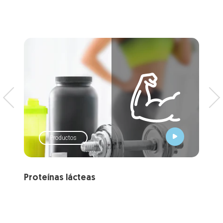
Productos
Proteínas lácteas
Sue