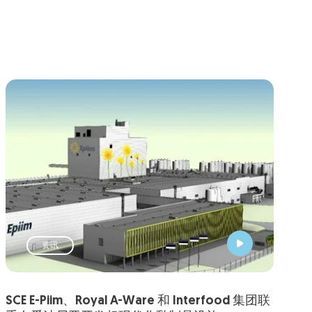
资讯
SCE E-Piim、Royal A-Ware 和 Interfood 集团联