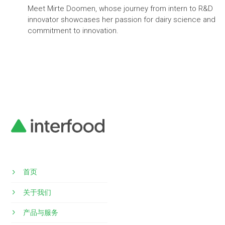
Meet Mirte Doomen, whose journey from intern to R&D
innovator showcases her passion for dairy science and
commitment to innovation.
首页
关于我们
产品与服务