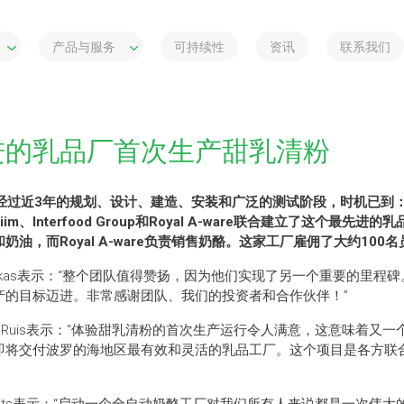
产品与服务
可持续性
资讯
联系我们
进的乳品厂首次生产甜乳清粉
 || 经过近3年的规划、设计、建造、安装和广泛的测试阶段，时机已
m、Interfood Group和Royal A-ware联合建立了这个最先进的乳品厂
油，而Royal A-ware负责销售奶酪。这家工厂雇佣了大约100名
s Murakas表示：“整个团队值得赞扬，因为他们实现了另一个重要的
产的目标迈进。非常感谢团队、我们的投资者和合作伙伴！”
ristian Ruis表示：“体验甜乳清粉的首次生产运行令人满意，这意味
即将交付波罗的海地区最有效和灵活的乳品工厂。这个项目是各方联