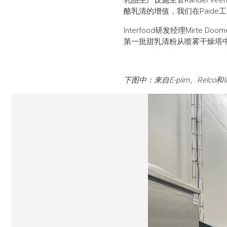
乳品生产设施主管Randel 
酪乳清的增值，我们在Paid
Interfood研发经理Mirt
第一批甜乳清粉从喷雾干燥塔
下图中：来自E-piim、Relco和In