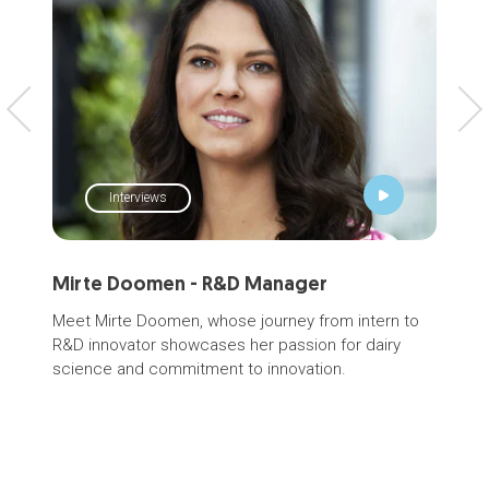
Interviews
Mirte Doomen - R&D Manager
Int
de 
Meet Mirte Doomen, whose journey from intern to
ult
R&D innovator showcases her passion for dairy
science and commitment to innovation.
“Au
con
vid
l'a
inst