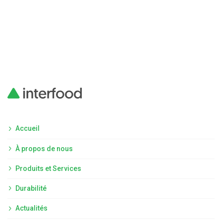
prog
la t
gra
Accueil
À propos de nous
Produits et Services
Durabilité
Actualités