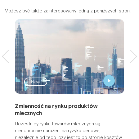
Możesz być także zainteresowany jedną z poniższych stron:
News
Zmienność na rynku produktów
Życ
mlecznych
Przy
na 
Uczestnicy rynku towarów mlecznych są
osó
nieuchronnie narażeni na ryzyko cenowe,
niezależnie od tego, czy jest to po stronie kosztów