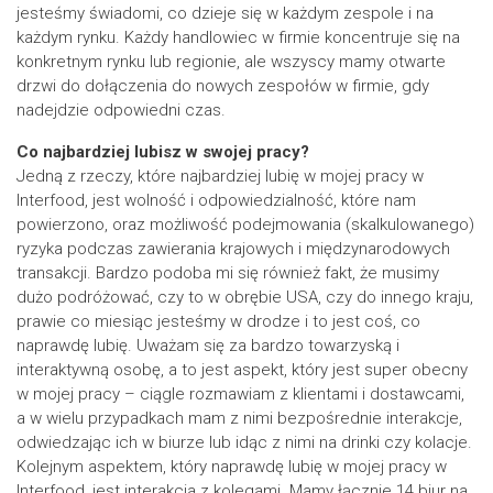
jesteśmy świadomi, co dzieje się w każdym zespole i na
każdym rynku. Każdy handlowiec w firmie koncentruje się na
konkretnym rynku lub regionie, ale wszyscy mamy otwarte
drzwi do dołączenia do nowych zespołów w firmie, gdy
nadejdzie odpowiedni czas.
Co najbardziej lubisz w swojej pracy?
Jedną z rzeczy, które najbardziej lubię w mojej pracy w
Interfood, jest wolność i odpowiedzialność, które nam
powierzono, oraz możliwość podejmowania (skalkulowanego)
ryzyka podczas zawierania krajowych i międzynarodowych
transakcji. Bardzo podoba mi się również fakt, że musimy
dużo podróżować, czy to w obrębie USA, czy do innego kraju,
prawie co miesiąc jesteśmy w drodze i to jest coś, co
naprawdę lubię. Uważam się za bardzo towarzyską i
interaktywną osobę, a to jest aspekt, który jest super obecny
w mojej pracy – ciągle rozmawiam z klientami i dostawcami,
a w wielu przypadkach mam z nimi bezpośrednie interakcje,
odwiedzając ich w biurze lub idąc z nimi na drinki czy kolacje.
Kolejnym aspektem, który naprawdę lubię w mojej pracy w
Interfood, jest interakcja z kolegami. Mamy łącznie 14 biur na