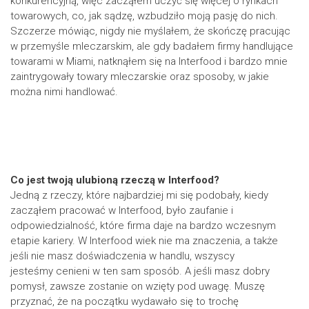
konkurencyjną, więc zacząłem uczyć się więcej o rynkach
towarowych, co, jak sądzę, wzbudziło moją pasję do nich.
Szczerze mówiąc, nigdy nie myślałem, że skończę pracując
w przemyśle mleczarskim, ale gdy badałem firmy handlujące
towarami w Miami, natknąłem się na Interfood i bardzo mnie
zaintrygowały towary mleczarskie oraz sposoby, w jakie
można nimi handlować.
Co jest twoją ulubioną rzeczą w Interfood?
Jedną z rzeczy, które najbardziej mi się podobały, kiedy
zacząłem pracować w Interfood, było zaufanie i
odpowiedzialność, które firma daje na bardzo wczesnym
etapie kariery. W Interfood wiek nie ma znaczenia, a także
jeśli nie masz doświadczenia w handlu, wszyscy
jesteśmy cenieni w ten sam sposób. A jeśli masz dobry
pomysł, zawsze zostanie on wzięty pod uwagę. Muszę
przyznać, że na początku wydawało się to trochę