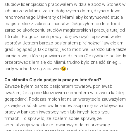
studiów licencjackich pracowałem w dziale zbóż w StoneX w
ich biurze w Miami, zanim dołączyłem do międzynarodowo
renomowanego University of Miami, aby kontynuować studia
magisterskie z zakresu finansów. Dołączyłem do Interfood
zaraz po ukończeniu studiów magisterskich i pracuję tutaj od
1,5 roku. Po godzinach pracy lubię ćwiczyć i uprawiać wiele
sportów. Jestem bardzo pasjonatem piłki nożnej i uwielbiam
grać i oglądać ją tak często, jak to możliwe. Bardzo lubię także
narciarstwo, które uprawiam od dziecka (Oczywiście od kiedy
przeprowadziłem się do Miami, trudno było znaleźć śnieg...
narty wodne też są zabawne😉)
Co skłoniło Cię do podjęcia pracy w Interfood?
Zawsze byłem bardzo pasjonatem towarów, ponieważ
uważam, że są one kluczowym elementem w rozwoju każdej
gospodarki. Podczas moich lat na uniwersytecie zauważyłem,
jak większość studentów finansów skupia się na zdobywaniu
pracy w bankach inwestycyjnych lub innych tego typu
firmach. To sprawiło, że zdałem sobie sprawę, że
specjalizacja w sektorze towarowym da mi przewagę